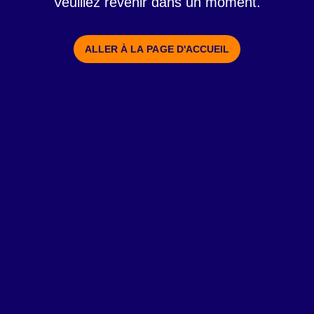
Veuillez revenir dans un moment.
ALLER À LA PAGE D'ACCUEIL